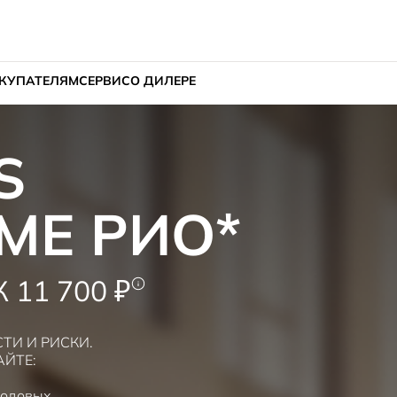
КУПАТЕЛЯМ
СЕРВИС
О ДИЛЕРЕ
X
МЕ РИО*
13 900 ₽
И И РИСКИ.
АЙТЕ:
годовых.